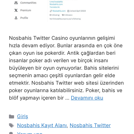
Nosbahis Twitter Casino oyunlarının gelişimi
hızla devam ediyor. Bunlar arasında en çok öne
çıkan oyun ise pokerdir. Antik çağlardan beri
insanlar poker adı verilen ve birçok insanı
büyüleyen bir oyun oynuyorlar. Bahis sitelerini
seçmenin amacı çeşitli oyunlardan gelir elde
etmektir. Nosbahis Twitter web sitesi üzerinden
poker oyunlarına katılabilirsiniz. Poker, bahis ve
blöf yapmayı içeren bir …
Devamını oku
Kategoriler
Giriş
Etiketler
Nosbahis Kayıt Alanı
,
Nosbahis Twitter