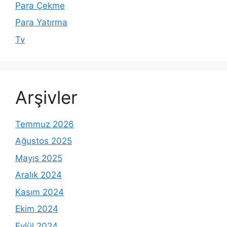
Para Çekme
Para Yatırma
Tv
Arşivler
Temmuz 2026
Ağustos 2025
Mayıs 2025
Aralık 2024
Kasım 2024
Ekim 2024
Eylül 2024