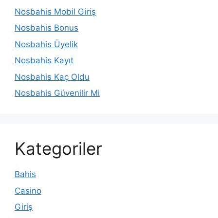
Nosbahis Mobil Giriş
Nosbahis Bonus
Nosbahis Üyelik
Nosbahis Kayıt
Nosbahis Kaç Oldu
Nosbahis Güvenilir Mi
Kategoriler
Bahis
Casino
Giriş