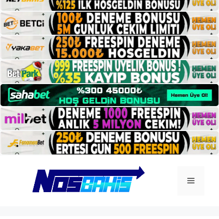
İçeriğe
atla
Menü