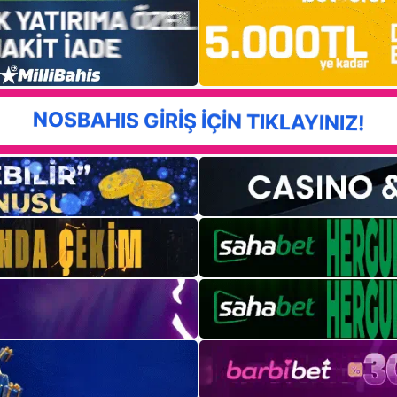
NOSBAHIS GİRİŞ İÇİN TIKLAYINIZ!