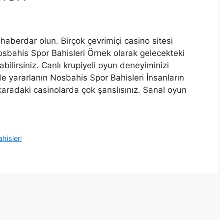
berdar olun. Birçok çevrimiçi casino sitesi
Nosbahis Spor Bahisleri Örnek olarak gelecekteki
bilirsiniz. Canlı krupiyeli oyun deneyiminizi
ilde yararlanın Nosbahis Spor Bahisleri İnsanların
karadaki casinolarda çok şanslısınız. Sanal oyun
hisleri