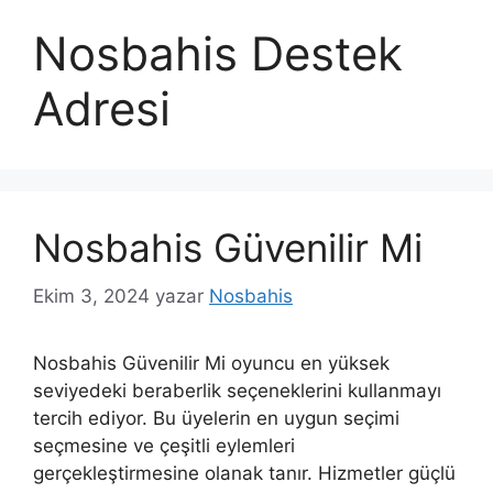
Nosbahis Destek
Adresi
Nosbahis Güvenilir Mi
Ekim 3, 2024
yazar
Nosbahis
Nosbahis Güvenilir Mi oyuncu en yüksek
seviyedeki beraberlik seçeneklerini kullanmayı
tercih ediyor. Bu üyelerin en uygun seçimi
seçmesine ve çeşitli eylemleri
gerçekleştirmesine olanak tanır. Hizmetler güçlü