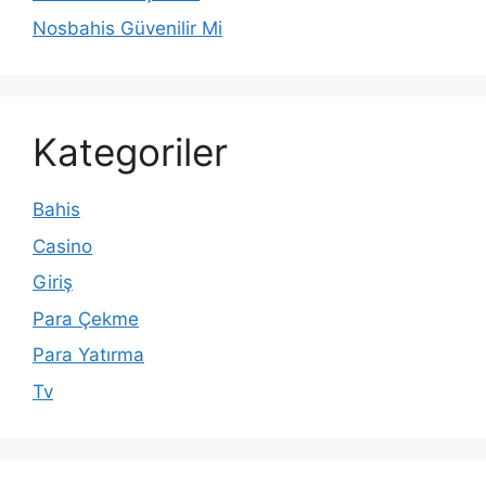
Nosbahis Güvenilir Mi
Kategoriler
Bahis
Casino
Giriş
Para Çekme
Para Yatırma
Tv