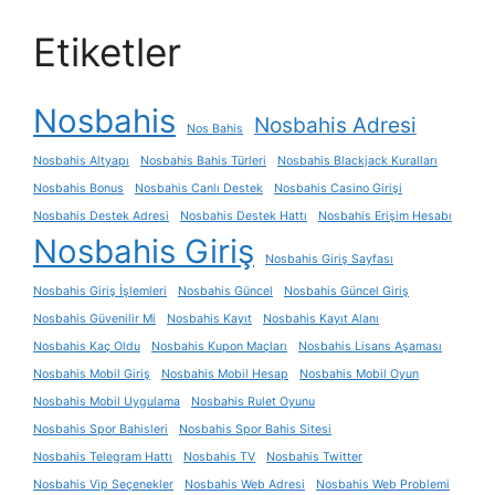
Etiketler
Nosbahis
Nosbahis Adresi
Nos Bahis
Nosbahis Altyapı
Nosbahis Bahis Türleri
Nosbahis Blackjack Kuralları
Nosbahis Bonus
Nosbahis Canlı Destek
Nosbahis Casino Girişi
Nosbahis Destek Adresi
Nosbahis Destek Hattı
Nosbahis Erişim Hesabı
Nosbahis Giriş
Nosbahis Giriş Sayfası
Nosbahis Giriş İşlemleri
Nosbahis Güncel
Nosbahis Güncel Giriş
Nosbahis Güvenilir Mi
Nosbahis Kayıt
Nosbahis Kayıt Alanı
Nosbahis Kaç Oldu
Nosbahis Kupon Maçları
Nosbahis Lisans Aşaması
Nosbahis Mobil Giriş
Nosbahis Mobil Hesap
Nosbahis Mobil Oyun
Nosbahis Mobil Uygulama
Nosbahis Rulet Oyunu
Nosbahis Spor Bahisleri
Nosbahis Spor Bahis Sitesi
Nosbahis Telegram Hattı
Nosbahis TV
Nosbahis Twitter
Nosbahis Vip Seçenekler
Nosbahis Web Adresi
Nosbahis Web Problemi