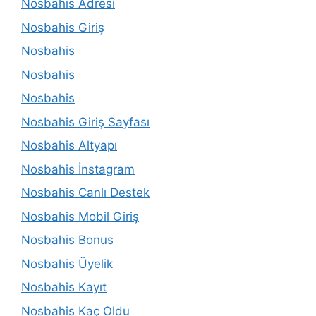
Nosbahis Adresi
Nosbahis Giriş
Nosbahis
Nosbahis
Nosbahis
Nosbahis Giriş Sayfası
Nosbahis Altyapı
Nosbahis İnstagram
Nosbahis Canlı Destek
Nosbahis Mobil Giriş
Nosbahis Bonus
Nosbahis Üyelik
Nosbahis Kayıt
Nosbahis Kaç Oldu