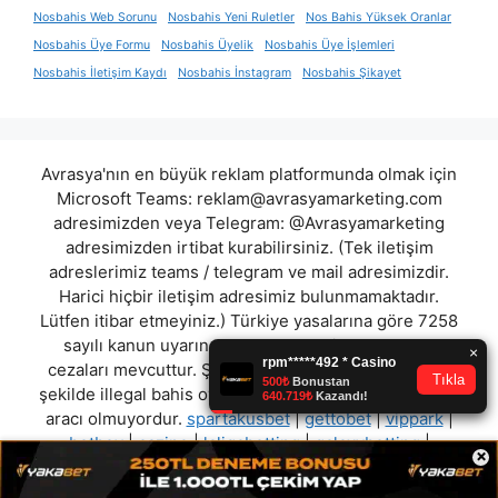
Nosbahis Web Sorunu
Nosbahis Yeni Ruletler
Nos Bahis Yüksek Oranlar
Nosbahis Üye Formu
Nosbahis Üyelik
Nosbahis Üye İşlemleri
Nosbahis İletişim Kaydı
Nosbahis İnstagram
Nosbahis Şikayet
Avrasya'nın en büyük reklam platformunda olmak için
Microsoft Teams:
reklam@avrasyamarketing.com
adresimizden veya Telegram: @Avrasyamarketing
adresimizden irtibat kurabilirsiniz. (Tek iletişim
adreslerimiz teams / telegram ve mail adresimizdir.
Harici hiçbir iletişim adresimiz bulunmamaktadır.
Lütfen itibar etmeyiniz.) Türkiye yasalarına göre 7258
sayılı kanun uyarınca yasa dışı bahis oynamanın
cezaları mevcuttur. Şu an bulunduğunuz site hiç bir
şekilde illegal bahis oyunları oynatmıyor ve oynamaya
aracı olmuyordur.
spartakusbet
|
gettobet
|
vippark
|
betbey
|
cazino
|
laligabetting
|
galaxybetting
|
×
efesbet
"