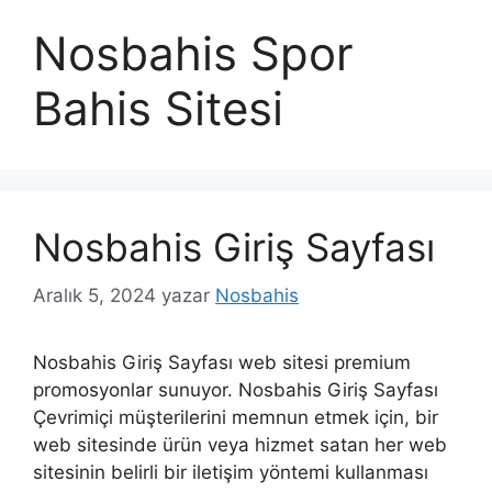
Nosbahis Spor
Bahis Sitesi
Nosbahis Giriş Sayfası
Aralık 5, 2024
yazar
Nosbahis
Nosbahis Giriş Sayfası web sitesi premium
promosyonlar sunuyor. Nosbahis Giriş Sayfası
Çevrimiçi müşterilerini memnun etmek için, bir
web sitesinde ürün veya hizmet satan her web
sitesinin belirli bir iletişim yöntemi kullanması