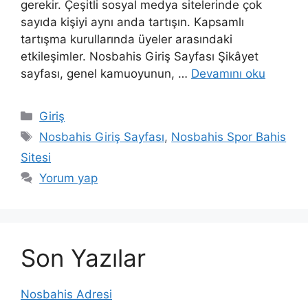
gerekir. Çeşitli sosyal medya sitelerinde çok
sayıda kişiyi aynı anda tartışın. Kapsamlı
tartışma kurullarında üyeler arasındaki
etkileşimler. Nosbahis Giriş Sayfası Şikâyet
sayfası, genel kamuoyunun, …
Devamını oku
Kategoriler
Giriş
Etiketler
Nosbahis Giriş Sayfası
,
Nosbahis Spor Bahis
Sitesi
Yorum yap
Son Yazılar
Nosbahis Adresi