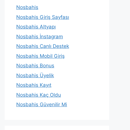
Nosbahis
Nosbahis Giriş Sayfası
Nosbahis Altyapı
Nosbahis İnstagram
Nosbahis Canlı Destek
Nosbahis Mobil Giriş
Nosbahis Bonus
Nosbahis Üyelik
Nosbahis Kayıt
Nosbahis Kaç Oldu
Nosbahis Güvenilir Mi