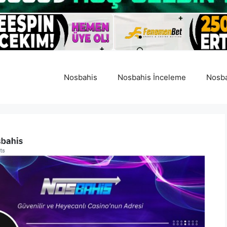
Nosbahis
Nosbahis İnceleme
Nosba