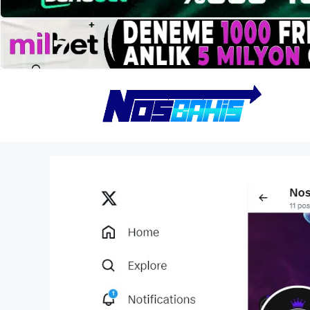
İçeriğe
atla