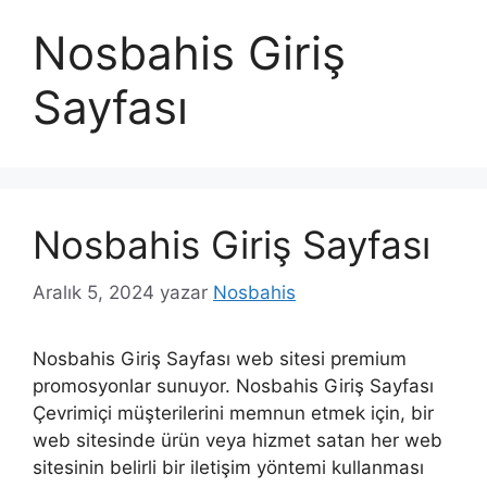
Nosbahis Giriş
Sayfası
Nosbahis Giriş Sayfası
Aralık 5, 2024
yazar
Nosbahis
Nosbahis Giriş Sayfası web sitesi premium
promosyonlar sunuyor. Nosbahis Giriş Sayfası
Çevrimiçi müşterilerini memnun etmek için, bir
web sitesinde ürün veya hizmet satan her web
sitesinin belirli bir iletişim yöntemi kullanması