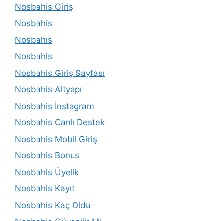
Nosbahis Giriş
Nosbahis
Nosbahis
Nosbahis
Nosbahis Giriş Sayfası
Nosbahis Altyapı
Nosbahis İnstagram
Nosbahis Canlı Destek
Nosbahis Mobil Giriş
Nosbahis Bonus
Nosbahis Üyelik
Nosbahis Kayıt
Nosbahis Kaç Oldu