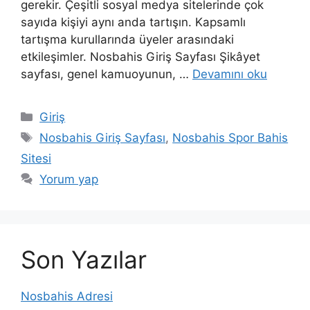
gerekir. Çeşitli sosyal medya sitelerinde çok
sayıda kişiyi aynı anda tartışın. Kapsamlı
tartışma kurullarında üyeler arasındaki
etkileşimler. Nosbahis Giriş Sayfası Şikâyet
sayfası, genel kamuoyunun, …
Devamını oku
Kategoriler
Giriş
Etiketler
Nosbahis Giriş Sayfası
,
Nosbahis Spor Bahis
Sitesi
Yorum yap
Son Yazılar
Nosbahis Adresi