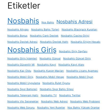
Etiketler
Nosbahis
Nosbahis Adresi
Nos Bahis
Nosbahis Altyapı
Nosbahis Bahis Türleri
Nosbahis Blackjack Kuralları
Nosbahis Bonus
Nosbahis Canlı Destek
Nosbahis Casino Girişi
Nosbahis Destek Adresi
Nosbahis Destek Hattı
Nosbahis Erişim Hesabı
Nosbahis Giriş
Nosbahis Giriş Sayfası
Nosbahis Giriş İşlemleri
Nosbahis Güncel
Nosbahis Güncel Giriş
Nosbahis Güvenilir Mi
Nosbahis Kayıt
Nosbahis Kayıt Alanı
Nosbahis Kaç Oldu
Nosbahis Kupon Maçları
Nosbahis Lisans Aşaması
Nosbahis Mobil Giriş
Nosbahis Mobil Hesap
Nosbahis Mobil Oyun
Nosbahis Mobil Uygulama
Nosbahis Rulet Oyunu
Nosbahis Spor Bahisleri
Nosbahis Spor Bahis Sitesi
Nosbahis Telegram Hattı
Nosbahis TV
Nosbahis Twitter
Nosbahis Vip Seçenekler
Nosbahis Web Adresi
Nosbahis Web Problemi
Nosbahis Web Sorunu
Nosbahis Yeni Ruletler
Nos Bahis Yüksek Oranlar