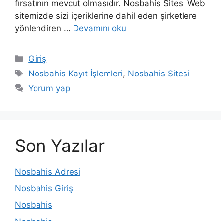
fırsatının mevcut olmasıdır. Nosbahis Sitesi Web
sitemizde sizi içeriklerine dahil eden şirketlere
yönlendiren …
Devamını oku
Kategoriler
Giriş
Etiketler
Nosbahis Kayıt İşlemleri
,
Nosbahis Sitesi
Yorum yap
Son Yazılar
Nosbahis Adresi
Nosbahis Giriş
Nosbahis