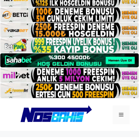
İçeriğe
atla
Menü