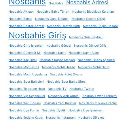
Nosbahis
Nosbahis Adresi
Nos Bahis
Nosbahis Altyapı
Nosbahis Bahis Türleri
Nosbahis Blackjack Kuralları
Nosbahis Bonus
Nosbahis Canlı Destek
Nosbahis Casino Girişi
Nosbahis Destek Adresi
Nosbahis Destek Hattı
Nosbahis Erişim Hesabı
Nosbahis Giriş
Nosbahis Giriş Sayfası
Nosbahis Giriş İşlemleri
Nosbahis Güncel
Nosbahis Güncel Giriş
Nosbahis Güvenilir Mi
Nosbahis Kayıt
Nosbahis Kayıt Alanı
Nosbahis Kaç Oldu
Nosbahis Kupon Maçları
Nosbahis Lisans Aşaması
Nosbahis Mobil Giriş
Nosbahis Mobil Hesap
Nosbahis Mobil Oyun
Nosbahis Mobil Uygulama
Nosbahis Rulet Oyunu
Nosbahis Spor Bahisleri
Nosbahis Spor Bahis Sitesi
Nosbahis Telegram Hattı
Nosbahis TV
Nosbahis Twitter
Nosbahis Vip Seçenekler
Nosbahis Web Adresi
Nosbahis Web Problemi
Nosbahis Web Sorunu
Nosbahis Yeni Ruletler
Nos Bahis Yüksek Oranlar
Nosbahis Üye Formu
Nosbahis Üyelik
Nosbahis Üye İşlemleri
Nosbahis İletişim Kaydı
Nosbahis İnstagram
Nosbahis Şikayet