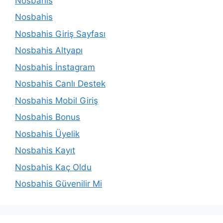
Nosbahis
Nosbahis
Nosbahis Giriş Sayfası
Nosbahis Altyapı
Nosbahis İnstagram
Nosbahis Canlı Destek
Nosbahis Mobil Giriş
Nosbahis Bonus
Nosbahis Üyelik
Nosbahis Kayıt
Nosbahis Kaç Oldu
Nosbahis Güvenilir Mi