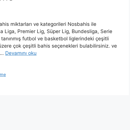
s miktarları ve kategorileri Nosbahis ile
 La Liga, Premier Lig, Süper Lig, Bundesliga, Serie
 tanınmış futbol ve basketbol liglerindeki çeşitli
zere çok çeşitli bahis seçenekleri bulabilirsiniz. ve
s …
Devamını oku
eme