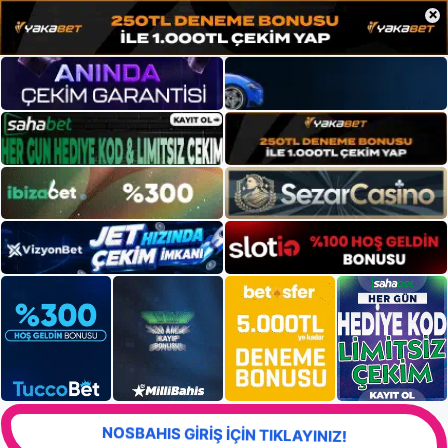
×
NOSBAHIS GİRİŞ İÇİN TIKLAYINIZ!