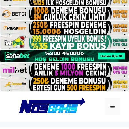
İçeriğe
atla
Menü