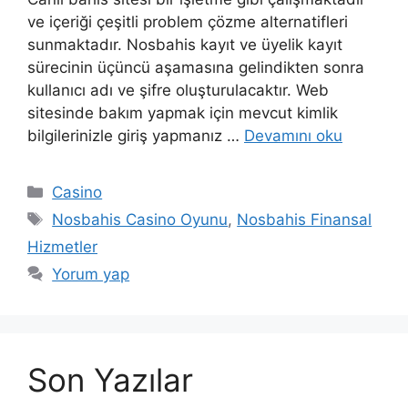
ve içeriği çeşitli problem çözme alternatifleri
sunmaktadır. Nosbahis kayıt ve üyelik kayıt
sürecinin üçüncü aşamasına gelindikten sonra
kullanıcı adı ve şifre oluşturulacaktır. Web
sitesinde bakım yapmak için mevcut kimlik
bilgilerinizle giriş yapmanız …
Devamını oku
Kategoriler
Casino
Etiketler
Nosbahis Casino Oyunu
,
Nosbahis Finansal
Hizmetler
Yorum yap
Son Yazılar