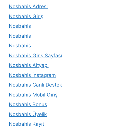
Nosbahis Adresi
Nosbahis Giriş
Nosbahis
Nosbahis
Nosbahis
Nosbahis Giriş Sayfası
Nosbahis Altyapı
Nosbahis İnstagram
Nosbahis Canlı Destek
Nosbahis Mobil Giriş
Nosbahis Bonus
Nosbahis Üyelik
Nosbahis Kayıt