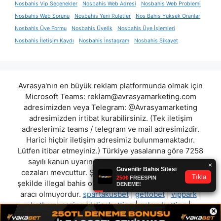
Nosbahis Vip Seçenekler
Nosbahis Web Adresi
Nosbahis Web Problemi
Nosbahis Web Sorunu
Nosbahis Yeni Ruletler
Nos Bahis Yüksek Oranlar
Nosbahis Üye Formu
Nosbahis Üyelik
Nosbahis Üye İşlemleri
Nosbahis İletişim Kaydı
Nosbahis İnstagram
Nosbahis Şikayet
Avrasya'nın en büyük reklam platformunda olmak için
Microsoft Teams:
reklam@avrasyamarketing.com
adresimizden veya Telegram: @Avrasyamarketing
adresimizden irtibat kurabilirsiniz. (Tek iletişim
adreslerimiz teams / telegram ve mail adresimizdir.
Harici hiçbir iletişim adresimiz bulunmamaktadır.
Lütfen itibar etmeyiniz.) Türkiye yasalarına göre 7258
sayılı kanun uyarınca yasa dışı bahis oynamanın
cezaları mevcuttur. Şu an bulunduğunuz site hiç bir
şekilde illegal bahis oyunları oynatmıyor ve oynamaya
aracı olmuyordur.
spartakusbet
|
gettobet
|
vippark
|
betbey
|
cazino
|
laligabetting
|
galaxybetting
|
×
efesbet
"